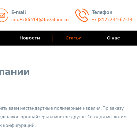
E-mail
Телефон
info+586314@frezaform.ru
+7 (812) 244-67-34
Новости
Статьи
О нас
мпании
абатываем нестандартные полимерные изделия. По заказу
дставки, органайзеры и многое другое. Сегодня мы хотим
х конфигураций.