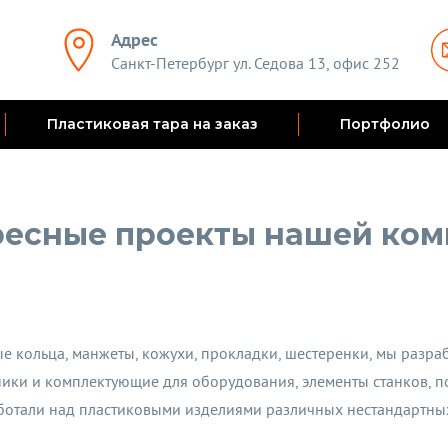
Адрес
Санкт-Петербург ул. Седова 13, офис 252
Пластиковая тара на заказ
Портфолио
есные проекты нашей ко
ные кольца, манжеты, кожухи, прокладки, шестеренки, мы разр
ки и комплектующие для оборудования, элементы станков, по
аботали над пластиковыми изделиями различных нестандартны