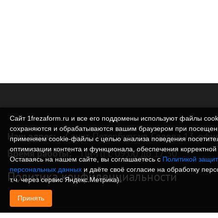
Сайт 1frezaform.ru и все его поддомены используют файлы cook
сохраняются и обрабатываются вашим браузером при посещен
Наш адрес:
Санкт-Петербург ул. Седова 13, офи
применяем cookie‑файлы с целью анализа поведения посетите
оптимизации контента и функционала, обеспечения корректной 
Время работы:
Пн-Пт с 09:00 до 17:30
Оставаясь на нашем сайте, вы соглашаетесь с
Политикой защит
персональных данных
и даёте своё согласие на обработку пер
Политика конфиденциальности
т.ч. через сервис Яндекс.Метрика).
Принять