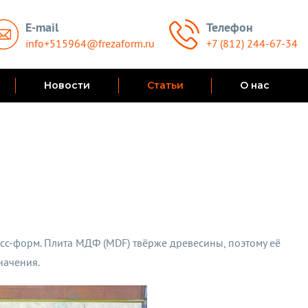
E-mail
Телефон
info+515964@frezaform.ru
+7 (812) 244-67-34
Новости
Статьи
О нас
сс-форм. Плита МДФ (MDF) твёрже древесины, поэтому её
начения.