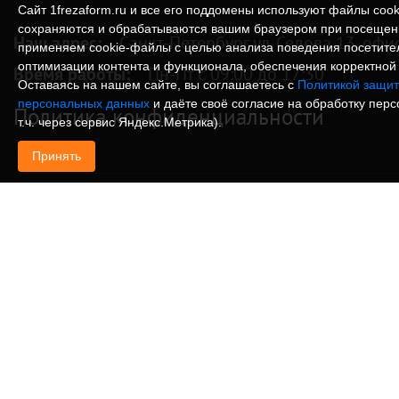
Сайт 1frezaform.ru и все его поддомены используют файлы cook
сохраняются и обрабатываются вашим браузером при посещен
Наш адрес:
Санкт-Петербург ул. Седова 13, офи
применяем cookie‑файлы с целью анализа поведения посетите
оптимизации контента и функционала, обеспечения корректной 
Время работы:
Пн-Пт с 09:00 до 17:30
Оставаясь на нашем сайте, вы соглашаетесь с
Политикой защит
персональных данных
и даёте своё согласие на обработку пер
Политика конфиденциальности
т.ч. через сервис Яндекс.Метрика).
Принять
© Изготовление деталей, изделий и корпусов из
информация, размещенная на веб-сайте 1frezafo
поддоменах сайта 1frezaform.ru, включая тексты
материалы, шрифт, элементы дизайна, товарные 
иллюстрации/фотографии, охраняется в соответс
законодательством РФ. Размещённые на сайте д
информационный характер и не являются публи