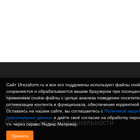
Сайт 1frezaform.ru и все его поддомены используют файлы cook
сохраняются и обрабатываются вашим браузером при посещен
Наш адрес:
Санкт-Петербург ул. Седова 13, офи
применяем cookie‑файлы с целью анализа поведения посетите
оптимизации контента и функционала, обеспечения корректной 
Время работы:
Пн-Пт с 09:00 до 17:30
Оставаясь на нашем сайте, вы соглашаетесь с
Политикой защит
персональных данных
и даёте своё согласие на обработку пер
Политика конфиденциальности
т.ч. через сервис Яндекс.Метрика).
Принять