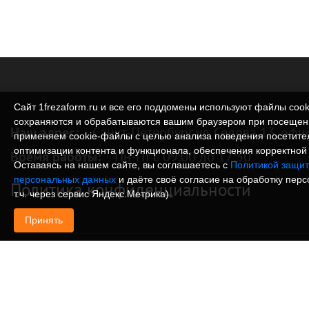
Сайт 1frezaform.ru и все его поддомены используют файлы cook
сохраняются и обрабатываются вашим браузером при посещен
Наш адрес:
Санкт-Петербург ул. Седова 13, офи
применяем cookie‑файлы с целью анализа поведения посетите
оптимизации контента и функционала, обеспечения корректной 
Время работы:
Пн-Пт с 09:00 до 17:30
Оставаясь на нашем сайте, вы соглашаетесь с
Политикой защит
персональных данных
и даёте своё согласие на обработку пер
Политика конфиденциальности
т.ч. через сервис Яндекс.Метрика).
Принять
© Изготовление деталей, изделий и корпусов из
информация, размещенная на веб-сайте 1frezafo
поддоменах сайта 1frezaform.ru, включая тексты