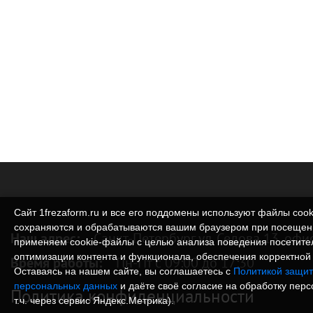
Сайт 1frezaform.ru и все его поддомены используют файлы cook
сохраняются и обрабатываются вашим браузером при посещен
Наш адрес:
Санкт-Петербург ул. Седова 13, офи
применяем cookie‑файлы с целью анализа поведения посетите
оптимизации контента и функционала, обеспечения корректной 
Время работы:
Пн-Пт с 09:00 до 17:30
Оставаясь на нашем сайте, вы соглашаетесь с
Политикой защит
персональных данных
и даёте своё согласие на обработку пер
Политика конфиденциальности
т.ч. через сервис Яндекс.Метрика).