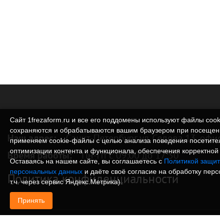
Сайт 1frezaform.ru и все его поддомены используют файлы cook
сохраняются и обрабатываются вашим браузером при посещен
Наш адрес:
Санкт-Петербург ул. Седова 13, офи
применяем cookie‑файлы с целью анализа поведения посетите
оптимизации контента и функционала, обеспечения корректной 
Время работы:
Пн-Пт с 09:00 до 17:30
Оставаясь на нашем сайте, вы соглашаетесь с
Политикой защит
персональных данных
и даёте своё согласие на обработку пер
Политика конфиденциальности
т.ч. через сервис Яндекс.Метрика).
Принять