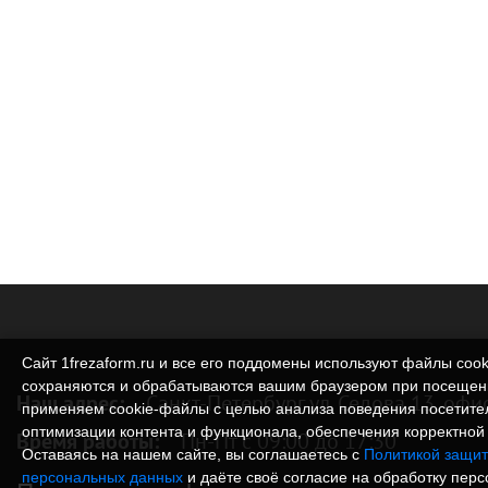
Сайт 1frezaform.ru и все его поддомены используют файлы cook
сохраняются и обрабатываются вашим браузером при посещен
Наш адрес:
Санкт-Петербург ул. Седова 13, офи
применяем cookie‑файлы с целью анализа поведения посетите
оптимизации контента и функционала, обеспечения корректной 
Время работы:
Пн-Пт с 09:00 до 17:30
Оставаясь на нашем сайте, вы соглашаетесь с
Политикой защит
персональных данных
и даёте своё согласие на обработку пер