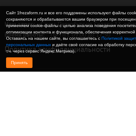
Сайт 1frezaform.ru и все его поддомены используют файлы cook
сохраняются и обрабатываются вашим браузером при посещен
Наш адрес:
Санкт-Петербург ул. Седова 13, офи
применяем cookie‑файлы с целью анализа поведения посетите
оптимизации контента и функционала, обеспечения корректной 
Время работы:
Пн-Пт с 09:00 до 17:30
Оставаясь на нашем сайте, вы соглашаетесь с
Политикой защит
персональных данных
и даёте своё согласие на обработку пер
Политика конфиденциальности
т.ч. через сервис Яндекс.Метрика).
Принять
© Изготовление деталей, изделий и корпусов из
информация, размещенная на веб-сайте 1frezafo
поддоменах сайта 1frezaform.ru, включая тексты
материалы, шрифт, элементы дизайна, товарные 
иллюстрации/фотографии, охраняется в соответс
законодательством РФ. Размещённые на сайте д
информационный характер и не являются публи