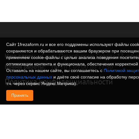
Сайт 1frezaform.ru и все его поддомены используют файлы cook
сохраняются и обрабатываются вашим браузером при посещен
Наш адрес:
Санкт-Петербург ул. Седова 13, офи
применяем cookie‑файлы с целью анализа поведения посетите
оптимизации контента и функционала, обеспечения корректной 
Время работы:
Пн-Пт с 09:00 до 17:30
Оставаясь на нашем сайте, вы соглашаетесь с
Политикой защит
персональных данных
и даёте своё согласие на обработку пер
Политика конфиденциальности
т.ч. через сервис Яндекс.Метрика).
Принять
© Изготовление деталей, изделий и корпусов из
информация, размещенная на веб-сайте 1frezafo
поддоменах сайта 1frezaform.ru, включая тексты