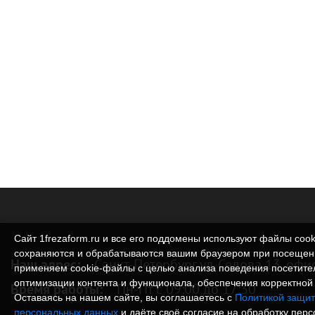
Сайт 1frezaform.ru и все его поддомены используют файлы cook
сохраняются и обрабатываются вашим браузером при посещен
Наш адрес:
Санкт-Петербург ул. Седова 13, офи
применяем cookie‑файлы с целью анализа поведения посетите
оптимизации контента и функционала, обеспечения корректной 
Время работы:
Пн-Пт с 09:00 до 17:30
Оставаясь на нашем сайте, вы соглашаетесь с
Политикой защит
персональных данных
и даёте своё согласие на обработку пер