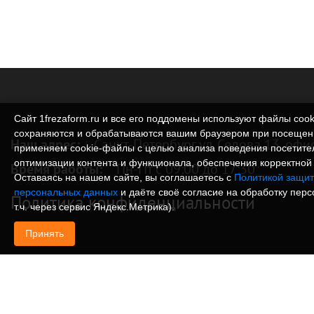
Сайт 1frezaform.ru и все его поддомены используют файлы cook
сохраняются и обрабатываются вашим браузером при посещен
Наш адрес:
Санкт-Петербург ул. Седова 13, офи
применяем cookie‑файлы с целью анализа поведения посетите
оптимизации контента и функционала, обеспечения корректной 
Время работы:
Пн-Пт с 09:00 до 17:30
Оставаясь на нашем сайте, вы соглашаетесь с
Политикой защит
персональных данных
и даёте своё согласие на обработку пер
Политика конфиденциальности
т.ч. через сервис Яндекс.Метрика).
Принять
© Изготовление деталей, изделий и корпусов из
информация, размещенная на веб-сайте 1frezafo