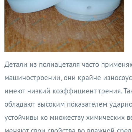
Детали из полиацеталя часто применя
машиностроении, они крайне износоу
имеют низкий коэффициент трения. Та
обладают высоким показателем ударно
устойчивы ко множеству химических в
меняют свои свойства во влажной сред