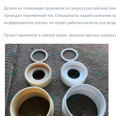
Детали из полиамида произвели по запросу российской эле
проводил переменный ток. Специалисты нашей компании пр
коэффициентом трения, не теряет рабочих качеств под возд
Проект закончили в сжатые сроки, заказчик высоко оценил 