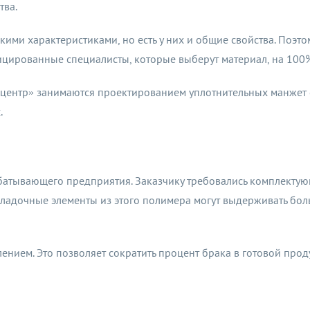
тва.
ми характеристиками, но есть у них и общие свойства. Поэто
ицированные специалисты, которые выберут материал, на 100
нтр» занимаются проектированием уплотнительных манжет с 2
.
батывающего предприятия. Заказчику требовались комплектую
кладочные элементы из этого полимера могут выдерживать бо
нием. Это позволяет сократить процент брака в готовой прод