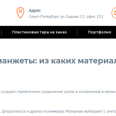
Адрес
Санкт-Петербург ул. Седова 13, офис 252
Пластиковая тара на заказ
Портфолио
анжеты: из каких материа
создают герметичное соединение узлов и сочленений в механи
, фторопласта и других полимеров. Материал выбирают с учетом