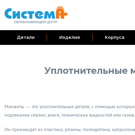
Детали
Изделия
Корпуса
Уплотнительные м
Манжеты — это уплотнительные детали, с помощью которых 
подтекания смазки, влаги, технических жидкостей или газов.
Их производят из пластика, резины, полиуретана, капролона