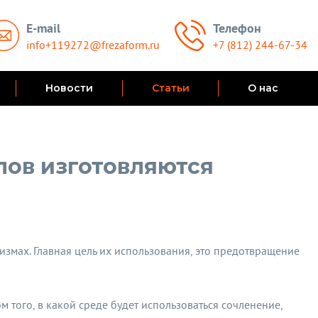
E-mail
Телефон
info+119272@frezaform.ru
+7 (812) 244-67-34
Новости
Статьи
О нас
лов изготовляются
змах. Главная цель их использования, это предотвращение
 того, в какой среде будет использоваться сочленение,