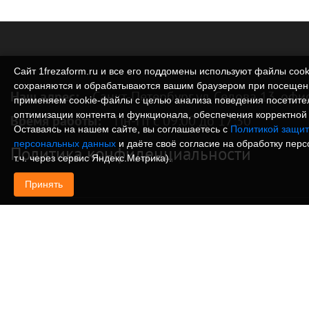
Сайт 1frezaform.ru и все его поддомены используют файлы cook
сохраняются и обрабатываются вашим браузером при посещен
Наш адрес:
Санкт-Петербург ул. Седова 13, офи
применяем cookie‑файлы с целью анализа поведения посетите
оптимизации контента и функционала, обеспечения корректной 
Время работы:
Пн-Пт с 09:00 до 17:30
Оставаясь на нашем сайте, вы соглашаетесь с
Политикой защит
персональных данных
и даёте своё согласие на обработку пер
Политика конфиденциальности
т.ч. через сервис Яндекс.Метрика).
Принять
© Изготовление деталей, изделий и корпусов из
информация, размещенная на веб-сайте 1frezafo
поддоменах сайта 1frezaform.ru, включая тексты
материалы, шрифт, элементы дизайна, товарные 
иллюстрации/фотографии, охраняется в соответс