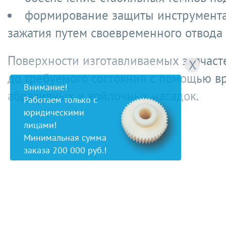
формирование защиты инструмента
зажатия путем своевременного отвода 
Поверхности изготавливаемых запчаст
X
до требуемого состояния с помощью 
Внимание!
абразивных и войлочных насадок.
Работаем только с
юридическими
лицами!
Минимальная сумма
заказа 200 000 руб.!