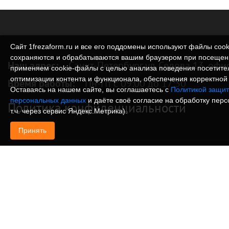
Сайт 1frezaform.ru и все его поддомены используют файлы cook
сохраняются и обрабатываются вашим браузером при посещен
Наш адрес:
Санкт-Петербург ул. Седова 13, офи
применяем cookie‑файлы с целью анализа поведения посетите
оптимизации контента и функционала, обеспечения корректной 
Время работы:
Пн-Пт с 09:00 до 17:30
Оставаясь на нашем сайте, вы соглашаетесь с
Политикой защит
персональных данных
и даёте своё согласие на обработку пер
Политика конфиденциальности
т.ч. через сервис Яндекс.Метрика).
Принять
© Изготовление деталей, изделий и корпусов из
информация, размещенная на веб-сайте 1frezafo
поддоменах сайта 1frezaform.ru, включая тексты
материалы, шрифт, элементы дизайна, товарные 
иллюстрации/фотографии, охраняется в соответс