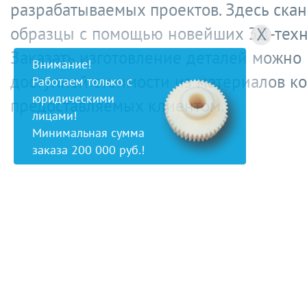
разрабатываемых проектов. Здесь ска
образцы с помощью новейших 3Д-техн
X
Заказать изготовление деталей можно
Внимание!
доступной стоимости из материалов к
Работаем только с
юридическими
предоставляемых клиентом.
лицами!
Минимальная сумма
заказа 200 000 руб.!