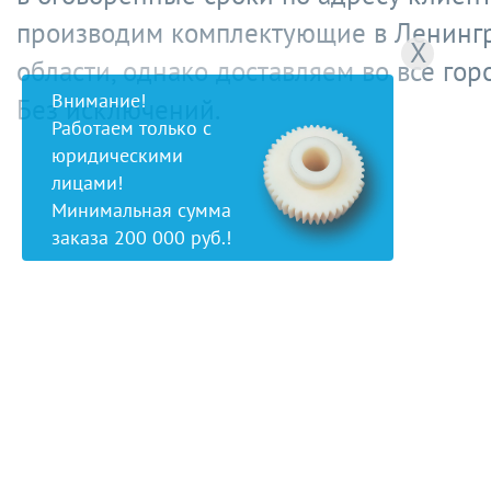
производим комплектующие в Ленинг
X
области, однако доставляем во все гор
Внимание!
Без исключений.
Работаем только с
юридическими
лицами!
Минимальная сумма
заказа 200 000 руб.!