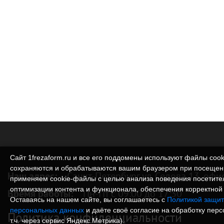
Сайт 1frezaform.ru и все его поддомены используют файлы cook
сохраняются и обрабатываются вашим браузером при посещен
Наш адрес:
Санкт-Петербург ул. Седова 13, офи
применяем cookie‑файлы с целью анализа поведения посетите
оптимизации контента и функционала, обеспечения корректной 
Время работы:
Пн-Пт с 09:00 до 17:30
Оставаясь на нашем сайте, вы соглашаетесь с
Политикой защит
персональных данных
и даёте своё согласие на обработку пер
Политика конфиденциальности
т.ч. через сервис Яндекс.Метрика).