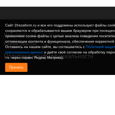
Сайт 1frezaform.ru и все его поддомены используют файлы cook
сохраняются и обрабатываются вашим браузером при посещен
Наш адрес:
Санкт-Петербург ул. Седова 13, офи
применяем cookie‑файлы с целью анализа поведения посетите
оптимизации контента и функционала, обеспечения корректной 
Время работы:
Пн-Пт с 09:00 до 17:30
Оставаясь на нашем сайте, вы соглашаетесь с
Политикой защит
персональных данных
и даёте своё согласие на обработку пер
Политика конфиденциальности
т.ч. через сервис Яндекс.Метрика).
Принять
© Изготовление деталей, изделий и корпусов из
информация, размещенная на веб-сайте 1frezafo
поддоменах сайта 1frezaform.ru, включая тексты
материалы, шрифт, элементы дизайна, товарные 
иллюстрации/фотографии, охраняется в соответс