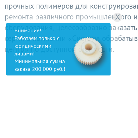
прочных полимеров для конструирова
ремонта различного промышленного и
X
оборудования, целесообразно заказать
Внимание!
серий в компании «Система обрабаты
Работаем только с
юридическими
центр» по доступной стоимости.
лицами!
Минимальная сумма
заказа 200 000 руб.!