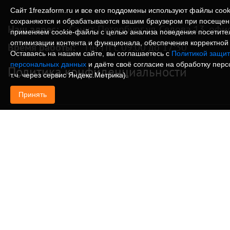
Сайт 1frezaform.ru и все его поддомены используют файлы cook
сохраняются и обрабатываются вашим браузером при посещен
Наш адрес:
Санкт-Петербург ул. Седова 13, офи
применяем cookie‑файлы с целью анализа поведения посетите
оптимизации контента и функционала, обеспечения корректной 
Время работы:
Пн-Пт с 09:00 до 17:30
Оставаясь на нашем сайте, вы соглашаетесь с
Политикой защит
персональных данных
и даёте своё согласие на обработку пер
Политика конфиденциальности
т.ч. через сервис Яндекс.Метрика).
Принять
© Изготовление деталей, изделий и корпусов из
информация, размещенная на веб-сайте 1frezafo
поддоменах сайта 1frezaform.ru, включая тексты
материалы, шрифт, элементы дизайна, товарные 
иллюстрации/фотографии, охраняется в соответс
законодательством РФ. Размещённые на сайте д
информационный характер и не являются публи