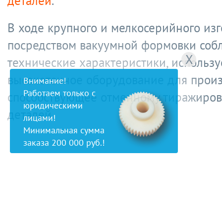
деталей
.
В ходе крупного и мелкосерийного из
посредством вакуумной формовки соб
X
технические характеристики, использ
высокоточное оборудование для произ
Внимание!
Работаем только с
способствующее отменному тиражиро
юридическими
деталей.
лицами!
Минимальная сумма
заказа 200 000 руб.!