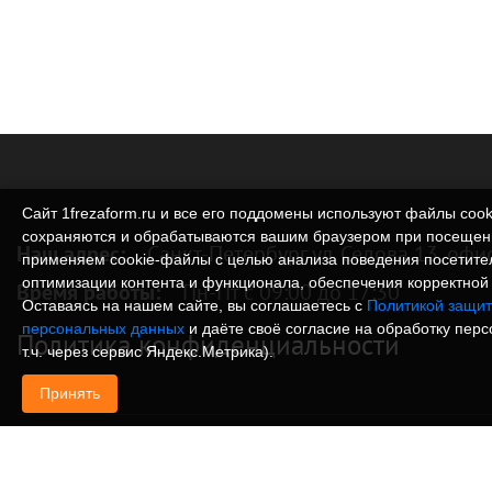
Сайт 1frezaform.ru и все его поддомены используют файлы cook
сохраняются и обрабатываются вашим браузером при посещен
Наш адрес:
Санкт-Петербург ул. Седова 13, офи
применяем cookie‑файлы с целью анализа поведения посетите
оптимизации контента и функционала, обеспечения корректной 
Время работы:
Пн-Пт с 09:00 до 17:30
Оставаясь на нашем сайте, вы соглашаетесь с
Политикой защит
персональных данных
и даёте своё согласие на обработку пер
Политика конфиденциальности
т.ч. через сервис Яндекс.Метрика).
Принять
© Изготовление деталей, изделий и корпусов из