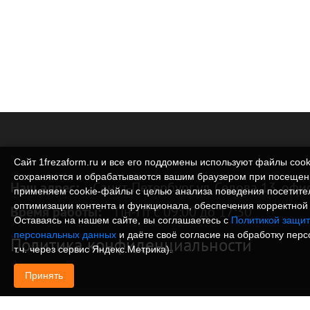
Сайт 1frezaform.ru и все его поддомены используют файлы cook
сохраняются и обрабатываются вашим браузером при посещен
Наш адрес:
Санкт-Петербург ул. Седова 13, офи
применяем cookie‑файлы с целью анализа поведения посетите
оптимизации контента и функционала, обеспечения корректной 
Время работы:
Пн-Пт с 09:00 до 17:30
Оставаясь на нашем сайте, вы соглашаетесь с
Политикой защит
персональных данных
и даёте своё согласие на обработку пер
Политика конфиденциальности
т.ч. через сервис Яндекс.Метрика).
Принять