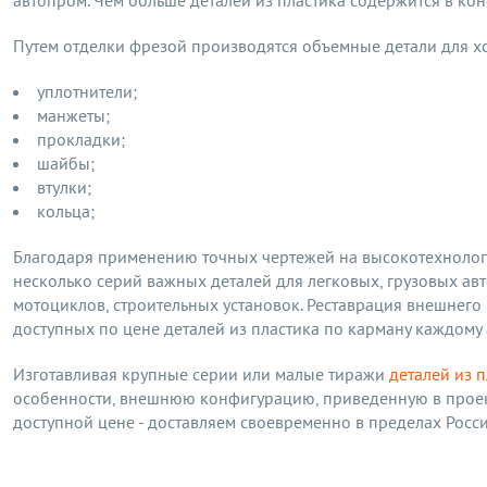
автопром. Чем больше деталей из пластика содержится в кон
Путем отделки фрезой производятся объемные детали для хо
уплотнители;
манжеты;
прокладки;
шайбы;
втулки;
кольца;
Благодаря применению точных чертежей на высокотехнолог
несколько серий важных деталей для легковых, грузовых а
мотоциклов, строительных установок. Реставрация внешнего
доступных по цене деталей из пластика по карману каждому 
Изготавливая крупные серии или малые тиражи
деталей из п
особенности, внешнюю конфигурацию, приведенную в проект
доступной цене - доставляем своевременно в пределах Росс