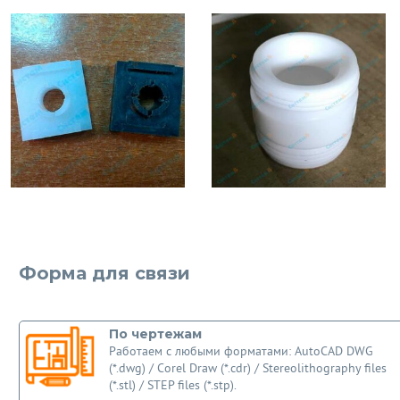
Форма для связи
По чертежам
Работаем с любыми форматами: AutoCAD DWG
(*.dwg) / Corel Draw (*.cdr) / Stereolithography files
(*.stl) / STEP files (*.stp).