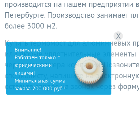
производится на нашем предприятии в
Петербурге. Производство занимает п
более 3000 м2.
X
Купить термомост для алюминиевых 
Внимание!
или любые уплотнительные элементы
Работаем только с
через менеджера компании. Позвонит
юридическими
лицами!
специалисту, напишите на электронную
Минимальная сумма
оставьте запрос на звонок через форму
заказа 200 000 руб.!