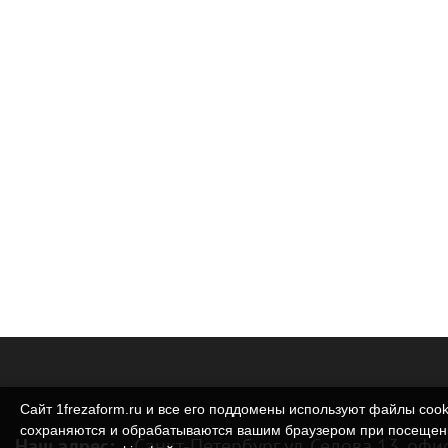
Сайт 1frezaform.ru и все его поддомены используют файлы cook
сохраняются и обрабатываются вашим браузером при посещен
Наш адрес:
Санкт-Петербург ул. Седова 13, офи