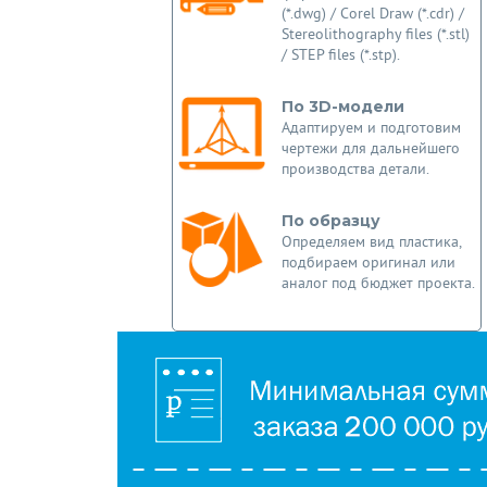
(*.dwg) / Corel Draw (*.cdr) /
Stereolithography files (*.stl)
/ STEP files (*.stp).
По 3D-модели
Адаптируем и подготовим
чертежи для дальнейшего
производства детали.
По образцу
Определяем вид пластика,
подбираем оригинал или
аналог под бюджет проекта.