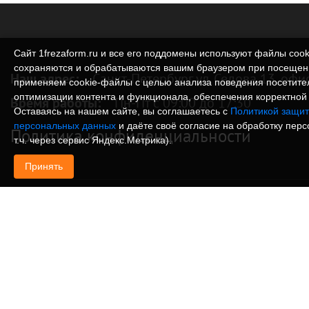
Сайт 1frezaform.ru и все его поддомены используют файлы cook
сохраняются и обрабатываются вашим браузером при посещен
Наш адрес:
Санкт-Петербург ул. Седова 13, офи
применяем cookie‑файлы с целью анализа поведения посетите
оптимизации контента и функционала, обеспечения корректной 
Время работы:
Пн-Пт с 09:00 до 17:30
Оставаясь на нашем сайте, вы соглашаетесь с
Политикой защит
персональных данных
и даёте своё согласие на обработку пер
Политика конфиденциальности
т.ч. через сервис Яндекс.Метрика).
Принять
© Изготовление деталей, изделий и корпусов из
информация, размещенная на веб-сайте 1frezafo
поддоменах сайта 1frezaform.ru, включая тексты
материалы, шрифт, элементы дизайна, товарные 
иллюстрации/фотографии, охраняется в соответс
законодательством РФ. Размещённые на сайте д