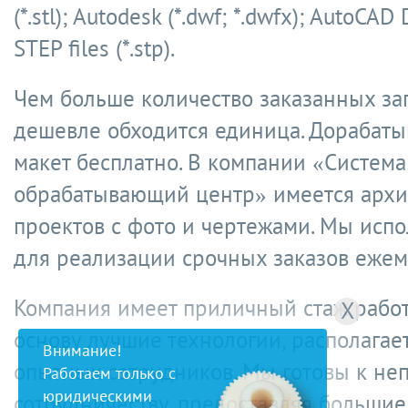
(*.stl); Autodesk (*.dwf; *.dwfx); AutoCAD 
STEP files (*.stp).
Чем больше количество заказанных зап
дешевле обходится единица. Дорабаты
макет бесплатно. В компании «Система
обрабатывающий центр» имеется архи
проектов с фото и чертежами. Мы испо
для реализации срочных заказов еже
Компания имеет приличный стаж работ
X
основу лучшие технологии, располагае
Внимание!
опытных сотрудников. Мы готовы к н
Работаем только с
юридическими
сотрудничеству, предоставляя большие