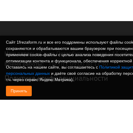
Сайт 1frezaform.ru и все его поддомены используют файлы cook
сохраняются и обрабатываются вашим браузером при посещен
Наш адрес:
Санкт-Петербург ул. Седова 13, офи
применяем cookie‑файлы с целью анализа поведения посетите
оптимизации контента и функционала, обеспечения корректной 
Время работы:
Пн-Пт с 09:00 до 17:30
Оставаясь на нашем сайте, вы соглашаетесь с
Политикой защит
персональных данных
и даёте своё согласие на обработку пер
Политика конфиденциальности
т.ч. через сервис Яндекс.Метрика).
Принять
© Изготовление деталей, изделий и корпусов из
информация, размещенная на веб-сайте 1frezafo
поддоменах сайта 1frezaform.ru, включая тексты