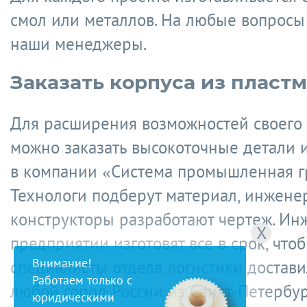
смол или металлов. На любые вопросы 
наши менеджеры.
Заказать корпуса из пласт
Для расширения возможностей своего
можно заказать высокоточные детали и
в компании «Система промышленная г
Технологи подберут материал, инжене
конструкторы разработают чертеж. Ин
X
предприятии изготовят все в срок, что
Внимание!
специалисты отдела логистики достави
Работаем только с
любой город России из Санкт-Петербур
юридическими