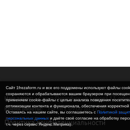
Сайт 1frezaform.ru и все его поддомены используют файлы cook
сохраняются и обрабатываются вашим браузером при посещен
Наш адрес:
Санкт-Петербург ул. Седова 13, офи
применяем cookie‑файлы с целью анализа поведения посетите
оптимизации контента и функционала, обеспечения корректной 
Время работы:
Пн-Пт с 09:00 до 17:30
Оставаясь на нашем сайте, вы соглашаетесь с
Политикой защит
персональных данных
и даёте своё согласие на обработку пер
Политика конфиденциальности
т.ч. через сервис Яндекс.Метрика).