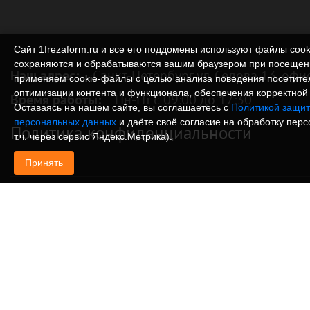
Сайт 1frezaform.ru и все его поддомены используют файлы cook
сохраняются и обрабатываются вашим браузером при посещен
Наш адрес:
Санкт-Петербург ул. Седова 13, офи
применяем cookie‑файлы с целью анализа поведения посетите
оптимизации контента и функционала, обеспечения корректной 
Время работы:
Пн-Пт с 09:00 до 17:30
Оставаясь на нашем сайте, вы соглашаетесь с
Политикой защит
персональных данных
и даёте своё согласие на обработку пер
Политика конфиденциальности
т.ч. через сервис Яндекс.Метрика).
Принять
© Изготовление деталей, изделий и корпусов из
информация, размещенная на веб-сайте 1frezafo
поддоменах сайта 1frezaform.ru, включая тексты
материалы, шрифт, элементы дизайна, товарные 
иллюстрации/фотографии, охраняется в соответс
законодательством РФ. Размещённые на сайте д