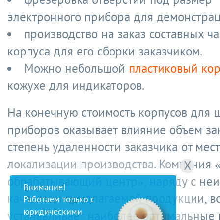
электронного прибора для демонстра
производство на заказ составных ча
корпуса для его сборки заказчиком.
Можно небольшой
пластиковый кор
кожухе для индикаторов.
На конечную стоимость корпусов для 
приборов оказывает влияние объем за
степень удаленности заказчика от мес
локализации производства. Компания 
X
обрабатывающий центр», наряду с не
Внимание!
качеством предлагаемой продукции, вс
Работаем только с
юридическими
устанавливает наиболее оптимальные