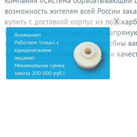
Компания «Система обрабатывающий ц
возможность жителям всей России зака
X
купить с доставкой корпус из поликар
удивительно доступной цене напрямую
Внимание!
производителя: мы всегда способны ва
Работаем только с
юридическими
предложить лучшую стоимость и качес
лицами!
Минимальная сумма
заказа 200 000 руб.!