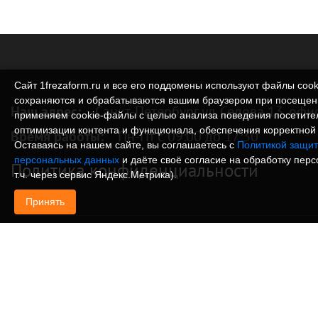
Сайт 1frezaform.ru и все его поддомены используют файлы cook
сохраняются и обрабатываются вашим браузером при посещен
Наш адрес:
Санкт-Петербург ул. Седова 13, офи
применяем cookie‑файлы с целью анализа поведения посетите
оптимизации контента и функционала, обеспечения корректной 
Время работы:
Пн-Пт с 09:00 до 17:30
Оставаясь на нашем сайте, вы соглашаетесь с
Политикой защит
персональных данных
и даёте своё согласие на обработку пер
Политика конфиденциальности
т.ч. через сервис Яндекс.Метрика).
Принять
© Изготовление деталей, изделий и корпусов из
информация, размещенная на веб-сайте 1frezafo
поддоменах сайта 1frezaform.ru, включая тексты
материалы, шрифт, элементы дизайна, товарные 