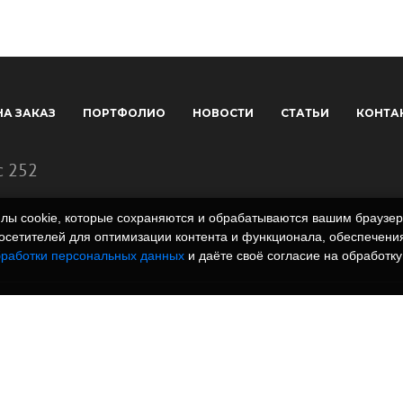
НА ЗАКАЗ
ПОРТФОЛИО
НОВОСТИ
СТАТЬИ
КОНТА
с 252
айлы cookie, которые сохраняются и обрабатываются вашим брауз
сетителей для оптимизации контента и функционала, обеспечения
бработки персональных данных
и даёте своё согласие на обработку
 полимеров. Вся
rm.ru и всех
, графические
знаки и иллюстрации/