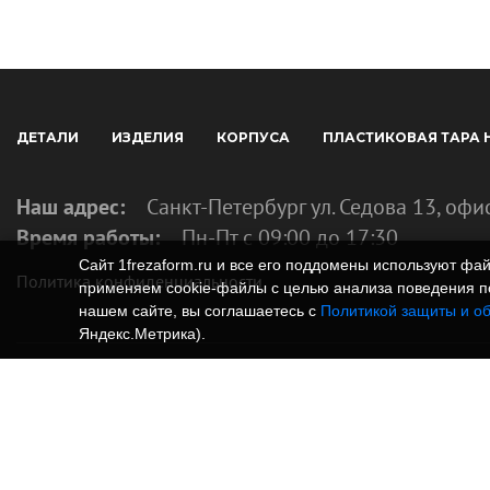
ДЕТАЛИ
ИЗДЕЛИЯ
КОРПУСА
ПЛАСТИКОВАЯ ТАРА 
Наш адрес:
Санкт-Петербург ул. Седова 13, офи
Время работы:
Пн-Пт с 09:00 до 17:30
Сайт 1frezaform.ru и все его поддомены используют ф
Политика конфиденциальности
применяем cookie‑файлы с целью анализа поведения по
нашем сайте, вы соглашаетесь с
Политикой защиты и о
Яндекс.Метрика).
© Изготовление деталей, изделий и корпусов из
информация, размещенная на веб-сайте 1frezafo
поддоменах сайта 1frezaform.ru, включая тексты
материалы, шрифт, элементы дизайна, товарные 