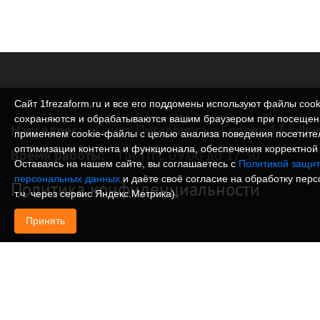
Сайт 1frezaform.ru и все его поддомены используют файлы cook
сохраняются и обрабатываются вашим браузером при посещен
Наш адрес:
Санкт-Петербург ул. Седова 13, офи
применяем cookie‑файлы с целью анализа поведения посетите
оптимизации контента и функционала, обеспечения корректной 
Время работы:
Пн-Пт с 09:00 до 17:30
Оставаясь на нашем сайте, вы соглашаетесь с
Политикой защит
персональных данных
и даёте своё согласие на обработку пер
Политика конфиденциальности
т.ч. через сервис Яндекс.Метрика).
Принять
© Изготовление деталей, изделий и корпусов из
информация, размещенная на веб-сайте 1frezafo
поддоменах сайта 1frezaform.ru, включая тексты