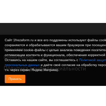
Сайт 1frezaform.ru и все его поддомены используют файлы cook
сохраняются и обрабатываются вашим браузером при посещен
Наш адрес:
Санкт-Петербург ул. Седова 13, офи
применяем cookie‑файлы с целью анализа поведения посетите
оптимизации контента и функционала, обеспечения корректной 
Время работы:
Пн-Пт с 09:00 до 17:30
Оставаясь на нашем сайте, вы соглашаетесь с
Политикой защит
персональных данных
и даёте своё согласие на обработку пер
Политика конфиденциальности
т.ч. через сервис Яндекс.Метрика).
Принять
© Изготовление деталей, изделий и корпусов из
информация, размещенная на веб-сайте 1frezafo