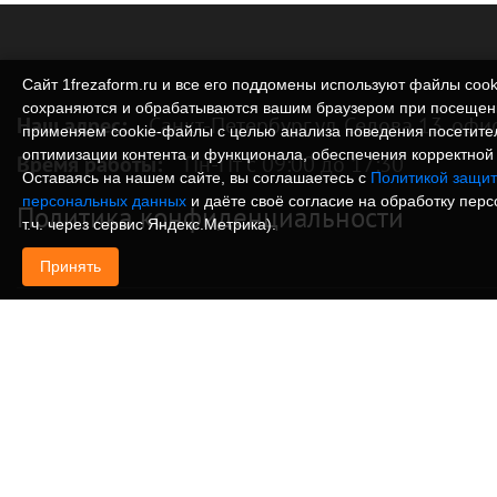
Сайт 1frezaform.ru и все его поддомены используют файлы cook
сохраняются и обрабатываются вашим браузером при посещен
Наш адрес:
Санкт-Петербург ул. Седова 13, офи
применяем cookie‑файлы с целью анализа поведения посетите
оптимизации контента и функционала, обеспечения корректной 
Время работы:
Пн-Пт с 09:00 до 17:30
Оставаясь на нашем сайте, вы соглашаетесь с
Политикой защит
персональных данных
и даёте своё согласие на обработку пер
Политика конфиденциальности
т.ч. через сервис Яндекс.Метрика).
Принять
© Изготовление деталей, изделий и корпусов из
информация, размещенная на веб-сайте 1frezafo
поддоменах сайта 1frezaform.ru, включая тексты
материалы, шрифт, элементы дизайна, товарные 
иллюстрации/фотографии, охраняется в соответс
законодательством РФ. Размещённые на сайте д