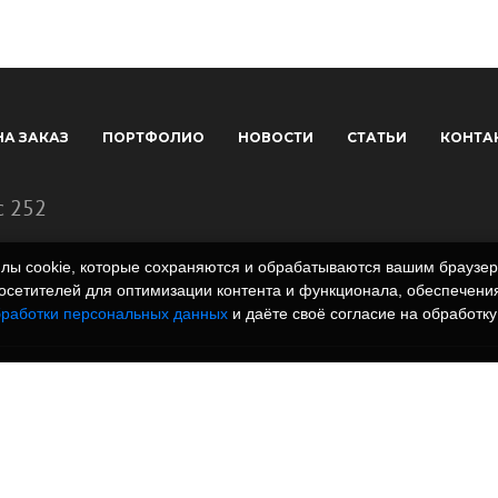
НА ЗАКАЗ
ПОРТФОЛИО
НОВОСТИ
СТАТЬИ
КОНТА
с 252
айлы cookie, которые сохраняются и обрабатываются вашим брауз
сетителей для оптимизации контента и функционала, обеспечения
бработки персональных данных
и даёте своё согласие на обработку
 полимеров. Вся
rm.ru и всех
, графические
знаки и иллюстрации/