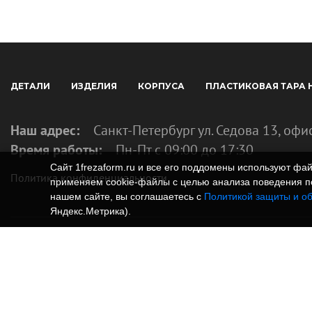
ДЕТАЛИ
ИЗДЕЛИЯ
КОРПУСА
ПЛАСТИКОВАЯ ТАРА 
Наш адрес:
Санкт-Петербург ул. Седова 13, офи
Время работы:
Пн-Пт с 09:00 до 17:30
Сайт 1frezaform.ru и все его поддомены используют ф
Политика конфиденциальности
применяем cookie‑файлы с целью анализа поведения по
нашем сайте, вы соглашаетесь с
Политикой защиты и о
Яндекс.Метрика).
© Изготовление деталей, изделий и корпусов из
информация, размещенная на веб-сайте 1frezafo
поддоменах сайта 1frezaform.ru, включая тексты
материалы, шрифт, элементы дизайна, товарные 