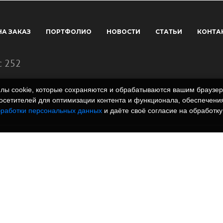
НА ЗАКАЗ
ПОРТФОЛИО
НОВОСТИ
СТАТЬИ
КОНТА
с 252
айлы cookie, которые сохраняются и обрабатываются вашим брауз
сетителей для оптимизации контента и функционала, обеспечения
бработки персональных данных
и даёте своё согласие на обработку
 полимеров. Вся
rm.ru и всех
, графические
знаки и иллюстрации/
одательством РФ.
онный характер и не