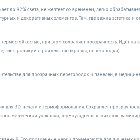
ет до 92% света, не желтеет со временем, легко обрабатывает
турных и декоративных элементов. Там, где важна эстетика и о
ермостойкостью, при этом сохраняет прозрачность. Идёт на 
 электронику и строительство (кровля, перегородки).
тельстве для прозрачных перегородок и панелей, в медицине 
 для 3D-печати и термоформования. Сохраняет прозрачность
я косметической упаковки, термоусадочных этикеток, ламинир
ованный. Его прозрачные марки применяются для пищевых ко