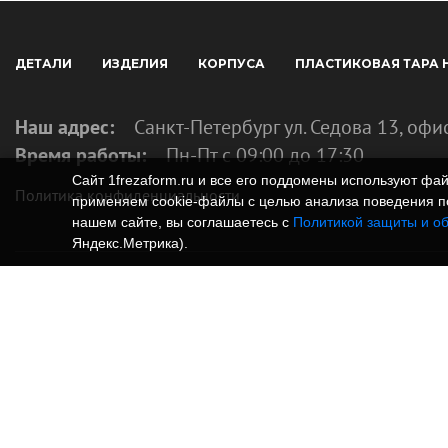
ДЕТАЛИ
ИЗДЕЛИЯ
КОРПУСА
ПЛАСТИКОВАЯ ТАРА 
Наш адрес:
Санкт-Петербург ул. Седова 13, офи
Время работы:
Пн-Пт с 09:00 до 17:30
Сайт 1frezaform.ru и все его поддомены используют ф
Политика конфиденциальности
применяем cookie‑файлы с целью анализа поведения по
нашем сайте, вы соглашаетесь с
Политикой защиты и о
Яндекс.Метрика).
© Изготовление деталей, изделий и корпусов из
информация, размещенная на веб-сайте 1frezafo
поддоменах сайта 1frezaform.ru, включая тексты
материалы, шрифт, элементы дизайна, товарные 
фотографии, охраняется в соответствии с закон
Размещённые на сайте данные носят информаци