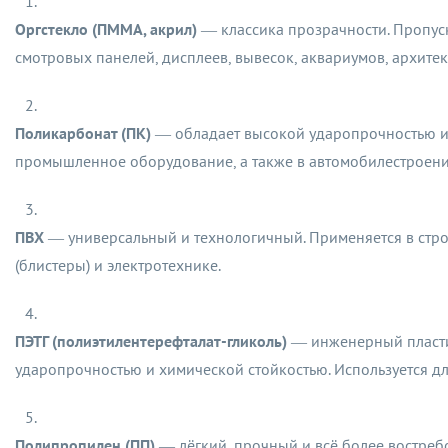
Оргстекло (ПММА, акрил)
— классика прозрачности. Пропуска
смотровых панелей, дисплеев, вывесок, аквариумов, архитек
Поликарбонат (ПК)
— обладает высокой ударопрочностью и т
промышленное оборудование, а также в автомобилестроение,
ПВХ
— универсальный и технологичный. Применяется в строи
(блистеры) и электротехнике.
ПЭТГ (полиэтилентерефталат-гликоль)
— инженерный пластик
ударопрочностью и химической стойкостью. Используется дл
П
олипропилен (ПП)
— лёгкий, прочный и всё более востреб