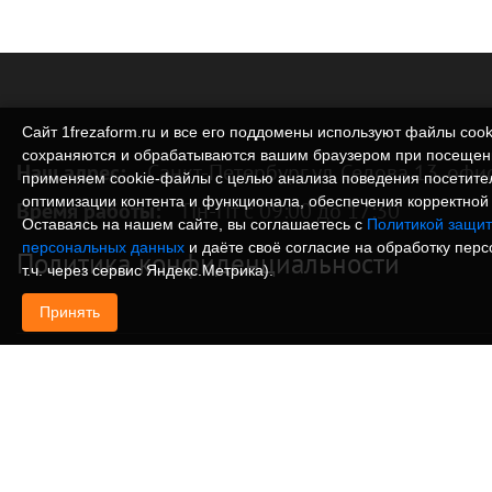
Сайт 1frezaform.ru и все его поддомены используют файлы cook
сохраняются и обрабатываются вашим браузером при посещен
Наш адрес:
Санкт-Петербург ул. Седова 13, офи
применяем cookie‑файлы с целью анализа поведения посетите
оптимизации контента и функционала, обеспечения корректной 
Время работы:
Пн-Пт с 09:00 до 17:30
Оставаясь на нашем сайте, вы соглашаетесь с
Политикой защит
персональных данных
и даёте своё согласие на обработку пер
Политика конфиденциальности
т.ч. через сервис Яндекс.Метрика).
Принять
© Изготовление деталей, изделий и корпусов из
информация, размещенная на веб-сайте 1frezafo
поддоменах сайта 1frezaform.ru, включая тексты
материалы, шрифт, элементы дизайна, товарные 