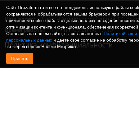
Сайт 1frezaform.ru и все его поддомены используют файлы cook
сохраняются и обрабатываются вашим браузером при посещен
Наш адрес:
Санкт-Петербург ул. Седова 13, офи
применяем cookie‑файлы с целью анализа поведения посетите
оптимизации контента и функционала, обеспечения корректной 
Время работы:
Пн-Пт с 09:00 до 17:30
Оставаясь на нашем сайте, вы соглашаетесь с
Политикой защит
персональных данных
и даёте своё согласие на обработку пер
Политика конфиденциальности
т.ч. через сервис Яндекс.Метрика).
Принять
© Изготовление деталей, изделий и корпусов из
информация, размещенная на веб-сайте 1frezafo
поддоменах сайта 1frezaform.ru, включая тексты
материалы, шрифт, элементы дизайна, товарные 
иллюстрации/фотографии, охраняется в соответс
законодательством РФ. Размещённые на сайте д
информационный характер и не являются публи