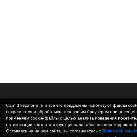
Сайт 1frezaform.ru и все его поддомены используют файлы cook
сохраняются и обрабатываются вашим браузером при посещен
Наш адрес:
Санкт-Петербург ул. Седова 13, офи
применяем cookie‑файлы с целью анализа поведения посетите
оптимизации контента и функционала, обеспечения корректной 
Время работы:
Пн-Пт с 09:00 до 17:30
Оставаясь на нашем сайте, вы соглашаетесь с
Политикой защит