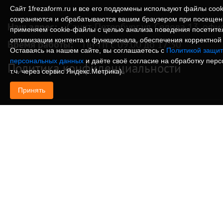
Сайт 1frezaform.ru и все его поддомены используют файлы cook
сохраняются и обрабатываются вашим браузером при посещен
Наш адрес:
Санкт-Петербург ул. Седова 13, офи
применяем cookie‑файлы с целью анализа поведения посетите
оптимизации контента и функционала, обеспечения корректной 
Время работы:
Пн-Пт с 09:00 до 17:30
Оставаясь на нашем сайте, вы соглашаетесь с
Политикой защит
персональных данных
и даёте своё согласие на обработку пер
Политика конфиденциальности
т.ч. через сервис Яндекс.Метрика).
Принять
© Изготовление деталей, изделий и корпусов из
информация, размещенная на веб-сайте 1frezafo
поддоменах сайта 1frezaform.ru, включая тексты
материалы, шрифт, элементы дизайна, товарные 
иллюстрации/фотографии, охраняется в соответс
законодательством РФ. Размещённые на сайте д
информационный характер и не являются публи