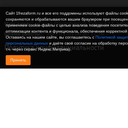
Сайт 1frezaform.ru и все его поддомены используют файлы cook
сохраняются и обрабатываются вашим браузером при посещен
Наш адрес:
Санкт-Петербург ул. Седова 13, офи
применяем cookie‑файлы с целью анализа поведения посетите
оптимизации контента и функционала, обеспечения корректной 
Время работы:
Пн-Пт с 09:00 до 17:30
Оставаясь на нашем сайте, вы соглашаетесь с
Политикой защит
персональных данных
и даёте своё согласие на обработку пер
Политика конфиденциальности
т.ч. через сервис Яндекс.Метрика).
Принять
© Изготовление деталей, изделий и корпусов из
информация, размещенная на веб-сайте 1frezafo
поддоменах сайта 1frezaform.ru, включая тексты
материалы, шрифт, элементы дизайна, товарные 
иллюстрации/фотографии, охраняется в соответс
законодательством РФ. Размещённые на сайте д
информационный характер и не являются публи