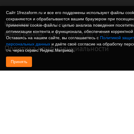
Сайт 1frezaform.ru и все его поддомены используют файлы cook
сохраняются и обрабатываются вашим браузером при посещен
Наш адрес:
Санкт-Петербург ул. Седова 13, офи
применяем cookie‑файлы с целью анализа поведения посетите
оптимизации контента и функционала, обеспечения корректной 
Время работы:
Пн-Пт с 09:00 до 17:30
Оставаясь на нашем сайте, вы соглашаетесь с
Политикой защит
персональных данных
и даёте своё согласие на обработку пер
Политика конфиденциальности
т.ч. через сервис Яндекс.Метрика).
Принять
© Изготовление деталей, изделий и корпусов из
информация, размещенная на веб-сайте 1frezafo
поддоменах сайта 1frezaform.ru, включая тексты
материалы, шрифт, элементы дизайна, товарные 
иллюстрации/фотографии, охраняется в соответс
законодательством РФ. Размещённые на сайте д
информационный характер и не являются публи