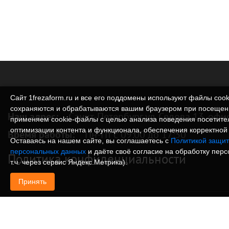
Сайт 1frezaform.ru и все его поддомены используют файлы cook
сохраняются и обрабатываются вашим браузером при посещен
Наш адрес:
Санкт-Петербург ул. Седова 13, офи
применяем cookie‑файлы с целью анализа поведения посетите
оптимизации контента и функционала, обеспечения корректной 
Время работы:
Пн-Пт с 09:00 до 17:30
Оставаясь на нашем сайте, вы соглашаетесь с
Политикой защит
персональных данных
и даёте своё согласие на обработку пер
Политика конфиденциальности
т.ч. через сервис Яндекс.Метрика).
Принять
© Изготовление деталей, изделий и корпусов из
информация, размещенная на веб-сайте 1frezafo