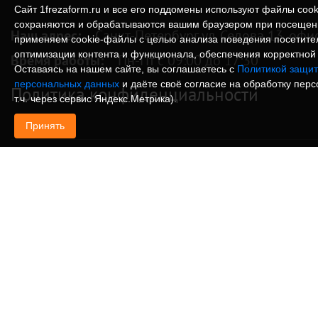
Сайт 1frezaform.ru и все его поддомены используют файлы cook
сохраняются и обрабатываются вашим браузером при посещен
Наш адрес:
Санкт-Петербург ул. Седова 13, офи
применяем cookie‑файлы с целью анализа поведения посетите
оптимизации контента и функционала, обеспечения корректной 
Время работы:
Пн-Пт с 09:00 до 17:30
Оставаясь на нашем сайте, вы соглашаетесь с
Политикой защит
персональных данных
и даёте своё согласие на обработку пер
Политика конфиденциальности
т.ч. через сервис Яндекс.Метрика).
Принять
© Изготовление деталей, изделий и корпусов из
информация, размещенная на веб-сайте 1frezafo
поддоменах сайта 1frezaform.ru, включая тексты
материалы, шрифт, элементы дизайна, товарные 
иллюстрации/фотографии, охраняется в соответс
законодательством РФ. Размещённые на сайте д
информационный характер и не являются публи