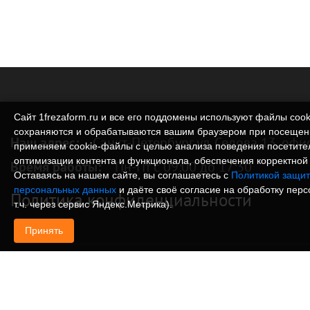
Сайт 1frezaform.ru и все его поддомены используют файлы cook
сохраняются и обрабатываются вашим браузером при посещен
Наш адрес:
Санкт-Петербург ул. Седова 13, офи
применяем cookie‑файлы с целью анализа поведения посетите
оптимизации контента и функционала, обеспечения корректной 
Время работы:
Пн-Пт с 09:00 до 17:30
Оставаясь на нашем сайте, вы соглашаетесь с
Политикой защит
персональных данных
и даёте своё согласие на обработку пер
Политика конфиденциальности
т.ч. через сервис Яндекс.Метрика).
Принять
© Изготовление деталей, изделий и корпусов из
информация, размещенная на веб-сайте 1frezafo