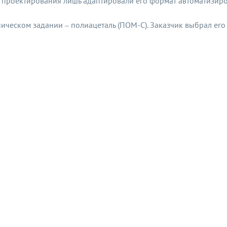
ла проектирования лишь адаптировали его формат автоматизи
ническом задании – полиацеталь (ПОМ-С). Заказчик выбрал его