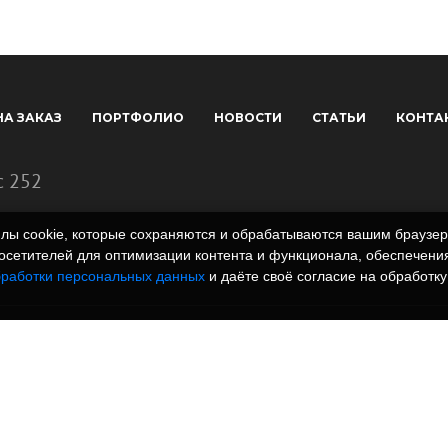
НА ЗАКАЗ
ПОРТФОЛИО
НОВОСТИ
СТАТЬИ
КОНТА
с 252
айлы cookie, которые сохраняются и обрабатываются вашим брауз
сетителей для оптимизации контента и функционала, обеспечения
бработки персональных данных
и даёте своё согласие на обработку
 полимеров. Вся
rm.ru и всех
, графические
знаки и иллюстрации/