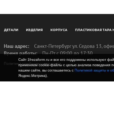
ДЕТАЛИ
ИЗДЕЛИЯ
КОРПУСА
ПЛАСТИКОВАЯ ТАРА 
Наш адрес:
Санкт-Петербург ул. Седова 13, офи
Время работы:
Пн-Пт с 09:00 до 17:30
Сайт 1frezaform.ru и все его поддомены используют ф
Политика конфиденциальности
применяем cookie‑файлы с целью анализа поведения по
нашем сайте, вы соглашаетесь с
Политикой защиты и о
Яндекс.Метрика).
© Изготовление деталей, изделий и корпусов из
информация, размещенная на веб-сайте 1frezafo
поддоменах сайта 1frezaform.ru, включая тексты
материалы, шрифт, элементы дизайна, товарные 