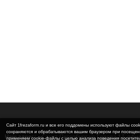
Сайт 1frezaform.ru и все его поддомены используют файлы cook
сохраняются и обрабатываются вашим браузером при посещен
Наш адрес:
Санкт-Петербург ул. Седова 13, офи
применяем cookie‑файлы с целью анализа поведения посетите