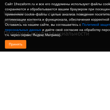
Сайт 1frezaform.ru и все его поддомены используют файлы cook
сохраняются и обрабатываются вашим браузером при посещен
Наш адрес:
Санкт-Петербург ул. Седова 13, офи
применяем cookie‑файлы с целью анализа поведения посетите
оптимизации контента и функционала, обеспечения корректной 
Время работы:
Пн-Пт с 09:00 до 17:30
Оставаясь на нашем сайте, вы соглашаетесь с
Политикой защит
персональных данных
и даёте своё согласие на обработку пер
Политика конфиденциальности
т.ч. через сервис Яндекс.Метрика).
Принять
© Изготовление деталей, изделий и корпусов из
информация, размещенная на веб-сайте 1frezafo
поддоменах сайта 1frezaform.ru, включая тексты
материалы, шрифт, элементы дизайна, товарные 
иллюстрации/фотографии, охраняется в соответс
законодательством РФ. Размещённые на сайте д
информационный характер и не являются публи