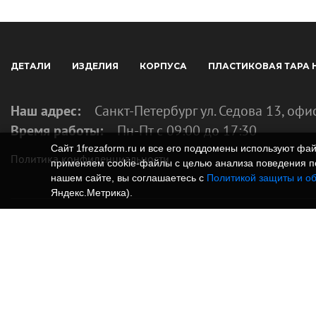
ДЕТАЛИ
ИЗДЕЛИЯ
КОРПУСА
ПЛАСТИКОВАЯ ТАРА 
Наш адрес:
Санкт-Петербург ул. Седова 13, офи
Время работы:
Пн-Пт с 09:00 до 17:30
Сайт 1frezaform.ru и все его поддомены используют ф
Политика конфиденциальности
применяем cookie‑файлы с целью анализа поведения по
нашем сайте, вы соглашаетесь с
Политикой защиты и о
Яндекс.Метрика).
© Изготовление деталей, изделий и корпусов из
информация, размещенная на веб-сайте 1frezafo
поддоменах сайта 1frezaform.ru, включая тексты
материалы, шрифт, элементы дизайна, товарные 
фотографии, охраняется в соответствии с закон