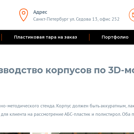
Адрес
Санкт-Петербург ул. Седова 13, офис 252
Пластиковая тара на заказ
Портфолио
водство корпусов по 3D-
бно-методического стенда. Корпус должен быть аккуратным, л
ля клиента на рассмотрение АБС-пластик и полистирол. Оба п