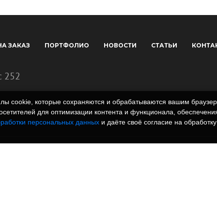
НА ЗАКАЗ
ПОРТФОЛИО
НОВОСТИ
СТАТЬИ
КОНТА
с 252
айлы cookie, которые сохраняются и обрабатываются вашим брауз
сетителей для оптимизации контента и функционала, обеспечения
бработки персональных данных
и даёте своё согласие на обработку
 полимеров. Вся
rm.ru и всех
, графические
знаки и иллюстрации/
одательством РФ.