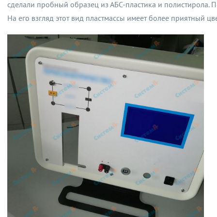
сделали пробный образец из АБС-пластика и полистирола. П
На его взгляд этот вид пластмассы имеет более приятный цве