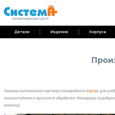
Детали
Изделия
Корпуса
Произ
Нашему постоянному партнеру понадобился
корпус
для уче
износостойким и простым в обработке. Менеджер подобрал д
клиента).