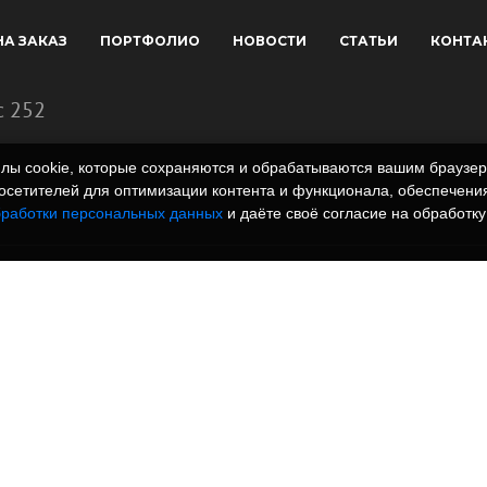
НА ЗАКАЗ
ПОРТФОЛИО
НОВОСТИ
СТАТЬИ
КОНТА
с 252
айлы cookie, которые сохраняются и обрабатываются вашим брауз
сетителей для оптимизации контента и функционала, обеспечения
бработки персональных данных
и даёте своё согласие на обработку
 полимеров. Вся
rm.ru и всех
, графические
знаки и иллюстрации/
одательством РФ.
онный характер и не