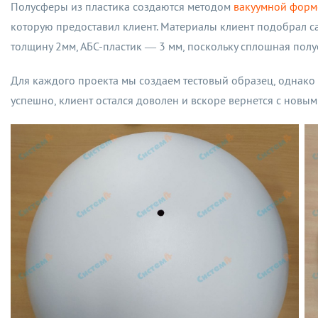
Полусферы из пластика создаются методом
вакуумной форм
которую предоставил клиент. Материалы клиент подобрал с
толщину 2мм, АБС-пластик — 3 мм, поскольку сплошная полу
Для каждого проекта мы создаем тестовый образец, однако 
успешно, клиент остался доволен и вскоре вернется с новы