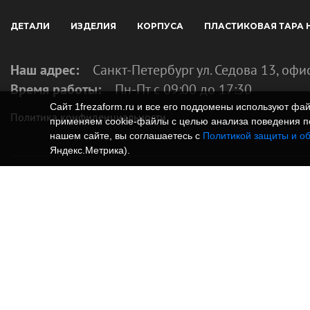
ДЕТАЛИ
ИЗДЕЛИЯ
КОРПУСА
ПЛАСТИКОВАЯ ТАРА 
Наш адрес:
Санкт-Петербург ул. Седова 13, офи
Время работы:
Пн-Пт с 09:00 до 17:30
Сайт 1frezaform.ru и все его поддомены используют ф
Политика конфиденциальности
применяем cookie‑файлы с целью анализа поведения по
нашем сайте, вы соглашаетесь с
Политикой защиты и о
Яндекс.Метрика).
© Изготовление деталей, изделий и корпусов из
информация, размещенная на веб-сайте 1frezafo
поддоменах сайта 1frezaform.ru, включая тексты
материалы, шрифт, элементы дизайна, товарные 
фотографии, охраняется в соответствии с закон
Размещённые на сайте данные носят информаци
являются публичной офертой.