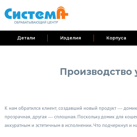
Детали
Изделия
Корпуса
Производство 
К нам обратился клиент, создавший новый продукт — домик
прозрачная, другая — сплошная. Поскольку домик для коше
аккуратным и эстетичным в исполнении. Что подчеркнул и н