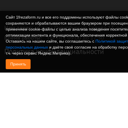
Сайт 1frezaform.ru и все его поддомены используют файлы cook
сохраняются и обрабатываются вашим браузером при посещен
Наш адрес:
Санкт-Петербург ул. Седова 13, офи
применяем cookie‑файлы с целью анализа поведения посетите
оптимизации контента и функционала, обеспечения корректной 
Время работы:
Пн-Пт с 09:00 до 17:30
Оставаясь на нашем сайте, вы соглашаетесь с
Политикой защит
персональных данных
и даёте своё согласие на обработку пер
Политика конфиденциальности
т.ч. через сервис Яндекс.Метрика).
Принять
© Изготовление деталей, изделий и корпусов из
информация, размещенная на веб-сайте 1frezafo
поддоменах сайта 1frezaform.ru, включая тексты
материалы, шрифт, элементы дизайна, товарные 
иллюстрации/фотографии, охраняется в соответс
законодательством РФ. Размещённые на сайте д